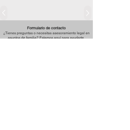
Formulario de contacto
¿Tienes preguntas o necesitas asesoramiento legal en
asuntos de familia? Estamos aquí para ayudarte.
Por favor, completa el siguiente formulario y nos
pondremos en contacto contigo a la mayor brevedad
posible.
Tu consulta es
confidencial
Nombre
Apellido
Email